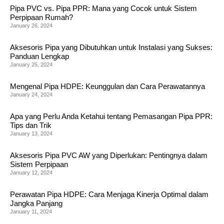
Pipa PVC vs. Pipa PPR: Mana yang Cocok untuk Sistem
Perpipaan Rumah?
January 26, 2024
Aksesoris Pipa yang Dibutuhkan untuk Instalasi yang Sukses:
Panduan Lengkap
January 25, 2024
Mengenal Pipa HDPE: Keunggulan dan Cara Perawatannya
January 24, 2024
Apa yang Perlu Anda Ketahui tentang Pemasangan Pipa PPR:
Tips dan Trik
January 13, 2024
Aksesoris Pipa PVC AW yang Diperlukan: Pentingnya dalam
Sistem Perpipaan
January 12, 2024
Perawatan Pipa HDPE: Cara Menjaga Kinerja Optimal dalam
Jangka Panjang
January 11, 2024