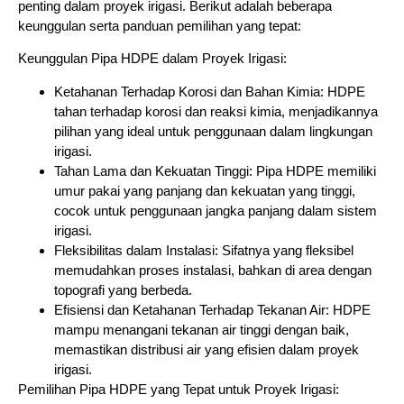
penting dalam proyek irigasi. Berikut adalah beberapa
keunggulan serta panduan pemilihan yang tepat:
Keunggulan Pipa HDPE dalam Proyek Irigasi:
Ketahanan Terhadap Korosi dan Bahan Kimia: HDPE
tahan terhadap korosi dan reaksi kimia, menjadikannya
pilihan yang ideal untuk penggunaan dalam lingkungan
irigasi.
Tahan Lama dan Kekuatan Tinggi: Pipa HDPE memiliki
umur pakai yang panjang dan kekuatan yang tinggi,
cocok untuk penggunaan jangka panjang dalam sistem
irigasi.
Fleksibilitas dalam Instalasi: Sifatnya yang fleksibel
memudahkan proses instalasi, bahkan di area dengan
topografi yang berbeda.
Efisiensi dan Ketahanan Terhadap Tekanan Air: HDPE
mampu menangani tekanan air tinggi dengan baik,
memastikan distribusi air yang efisien dalam proyek
irigasi.
Pemilihan Pipa HDPE yang Tepat untuk Proyek Irigasi: