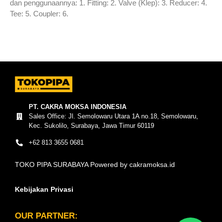
dan penggunaannya: 1. Fitting: 2. Valve (Klep): 3. Reducer: 4.
Tee: 5. Coupler: 6.
Read More »
PT. CAKRA MOKSA INDONESIA
Sales Office: Jl. Semolowaru Utara 1A no.18, Semolowaru,
Kec. Sukolilo, Surabaya, Jawa Timur 60119
+62 813 3655 0681
TOKO PIPA SURABAYA Powered by cakramoksa.id
Kebijakan Privasi
OUR PARTNER: