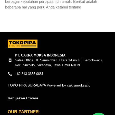
berbagai kebutuhan perpipaan di rumah. Berikut adalah
beberapa hal yang perlu Anda ketahui tentang
Read More »
PT. CAKRA MOKSA INDONESIA
Sales Office: Jl. Semolowaru Utara 1A no.18, Semolowaru,
Kec. Sukolilo, Surabaya, Jawa Timur 60119
+62 813 3655 0681
TOKO PIPA SURABAYA Powered by cakramoksa.id
Kebijakan Privasi
OUR PARTNER: