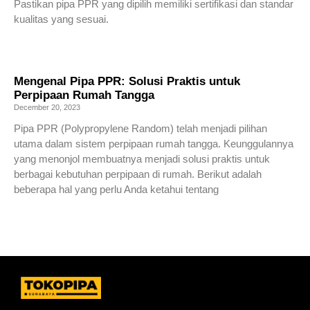
Pastikan pipa PPR yang dipilih memiliki sertifikasi dan standar
kualitas yang sesuai.
Read More »
Mengenal Pipa PPR: Solusi Praktis untuk
Perpipaan Rumah Tangga
December 20, 2023
Pipa PPR (Polypropylene Random) telah menjadi pilihan
utama dalam sistem perpipaan rumah tangga. Keunggulannya
yang menonjol membuatnya menjadi solusi praktis untuk
berbagai kebutuhan perpipaan di rumah. Berikut adalah
beberapa hal yang perlu Anda ketahui tentang
Read More »