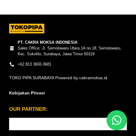
PT. CAKRA MOKSA INDONESIA
Sales Office: Jl. Semolowaru Utara 1A no.18, Semolowaru,
Kec. Sukolilo, Surabaya, Jawa Timur 60119
+62 813 3655 0681
TOKO PIPA SURABAYA Powered by cakramoksa.id
Kebijakan Privasi
OUR PARTNER: