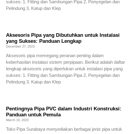
sukses: 1. Fitting dan Sambungan Pipa 2. Penyegelan dan
Pelindung 3. Katup dan Klep
Read More »
Aksesoris Pipa yang Dibutuhkan untuk Instalasi
yang Sukses: Panduan Lengkap
December 27, 2023
Aksesoris pipa memegang peranan penting dalam
keberhasilan instalasi sistem perpipaan. Berikut adalah daftar
lengkap aksesoris yang diperlukan untuk instalasi pipa yang
sukses: 1. Fitting dan Sambungan Pipa 2. Penyegelan dan
Pelindung 3. Katup dan Klep
Read More »
Pentingnya Pipa PVC dalam Industri Konstruksi:
Panduan untuk Pemula
March 10, 2023
Toko Pipa Surabaya menyediakan berbagai jenis pipa untuk