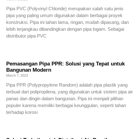
Pipa PVC (Polyvinyl Chloride) merupakan salah satu jenis
pipa yang paling umum digunakan dalam berbagai proyek
konstruksi. Pipa ini tahan lama, ringan, mudah dipasang, dan
lebih terjangkau dibandingkan dengan pipa logam. Sebagai
distributor pipa PVC
Read More »
Pemasangan Pipa PPR: Solusi yang Tepat untuk
Bangunan Modern
March 7, 2023
Pipa PPR (Polypropylene Random) adalah pipa plastik yang
terbuat dari polipropilena, yang digunakan untuk sistem pipa air
panas dan dingin dalam bangunan. Pipa ini menjadi pilihan
populer karena memiliki berbagai keunggulan, seperti tahan
terhadap korosi
Read More »