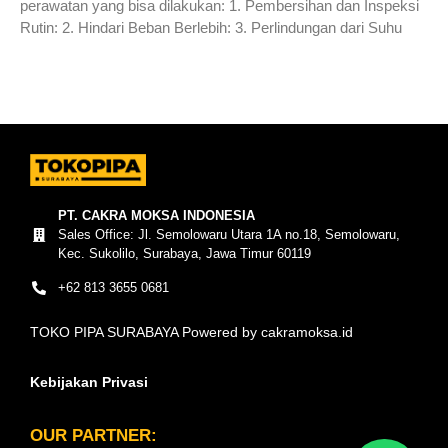
perawatan yang bisa dilakukan: 1. Pembersihan dan Inspeksi
Rutin: 2. Hindari Beban Berlebih: 3. Perlindungan dari Suhu
Read More »
PT. CAKRA MOKSA INDONESIA
Sales Office: Jl. Semolowaru Utara 1A no.18, Semolowaru,
Kec. Sukolilo, Surabaya, Jawa Timur 60119
+62 813 3655 0681
TOKO PIPA SURABAYA Powered by cakramoksa.id
Kebijakan Privasi
OUR PARTNER: